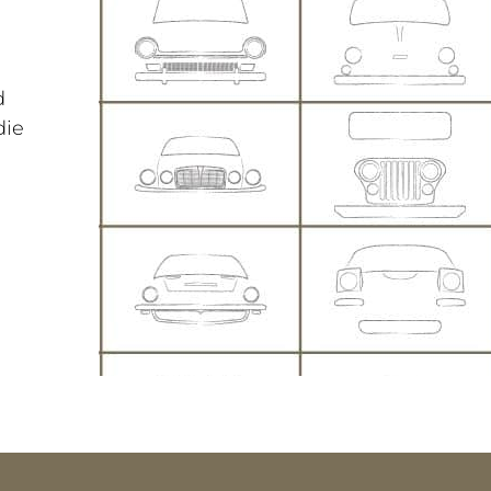
d
die