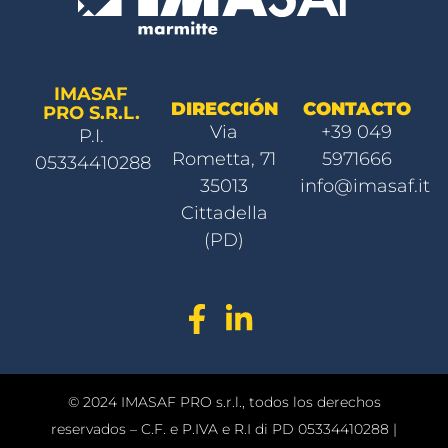
IMASAF
DIRECCIÓN
CONTACTO
PRO S.R.L.
Via
+39 049
P.I.
Rometta, 71
5971666
05334410288
35013
info@imasaf.it
Cittadella
(PD)
© 2024 IMASAF PRO s.r.l., todos los derechos
reservados – C.F. e P.IVA e R.I di PD 05334410288 |